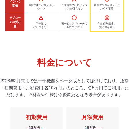
ノウハウ
自社主体だが属人化し
外注依存で社内にノウ
自社で管理可能＋ノウ
蓄積
やすい
ハウが残らない
ハウが蓄積
アプロー
チの質と
手作業で
画一的なアプローチで
AIが個別最適、
量
ばらつきあり
柔軟性が低い
質と量を両立
料金について
2026年3月末までは一部機能をベータ版として提供しており、通常
「初期費用・月額費用 各10万円」のところ、
各5万円でご利用いた
だけます。※料金や仕様は今後変更となる場合があります。
初期費用
月額費用
10万円～
10万円～