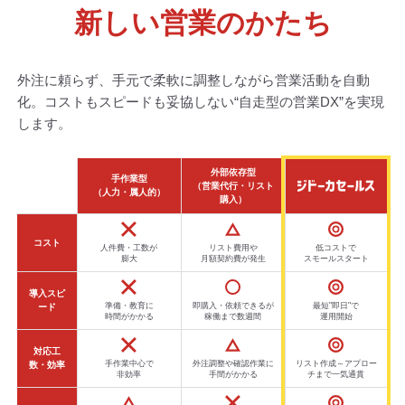
新しい営業のかたち
外注に頼らず、手元で柔軟に調整しながら営業活動を自動
化。
コストもスピードも妥協しない“自走型の営業DX”を実現
します。
外部依存型
手作業型
（営業代行・リスト
（人力・属人的）
購入）
コスト
人件費・工数が
リスト費用や
低コストで
膨大
月額契約費が発生
スモールスタート
導入スピ
準備・教育に
即購入・依頼できるが
最短"即日"で
ード
時間がかかる
稼働まで数週間
運用開始
対応工
手作業中心で
外注調整や確認作業に
リスト作成～アプロー
数・効率
非効率
手間がかかる
チまで一気通貫