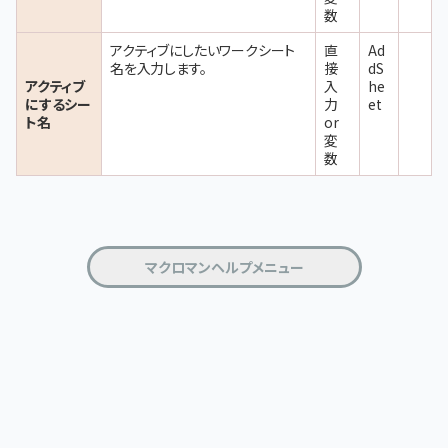
数
アクティブにしたいワークシート
直
Ad
名を入力します。
接
dS
アクティブ
入
he
にするシー
力
et
ト名
or
変
数
マクロマンヘルプメニュー