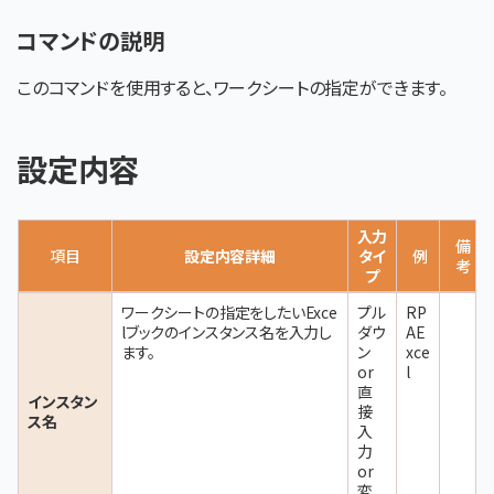
コマンドの説明
このコマンドを使用すると、ワークシートの指定ができます。
設定内容
入力
備
項目
設定内容詳細
タイ
例
考
プ
ワークシートの指定をしたいExce
プル
RP
lブックのインスタンス名を入力し
ダウ
AE
ます。
ン
xce
or
l
直
インスタン
接
ス名
入
力
or
変