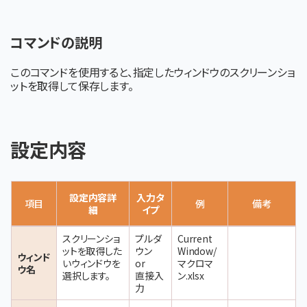
コマンドの説明
このコマンドを使用すると、指定したウィンドウのスクリーンショ
ットを取得して保存します。
設定内容
設定内容詳
入力タ
項目
例
備考
細
イプ
スクリーンショ
プルダ
Current
ットを取得した
ウン
Window/
ウィンド
いウィンドウを
or
マクロマ
ウ名
選択します。
直接入
ン.xlsx
力