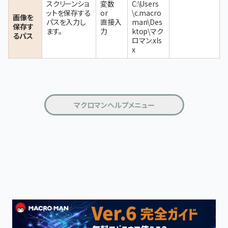
スクリーンショ
変数
C:\Users
ットを保存する
or
\c.macro
画像を
パスを入力し
直接入
man\Des
保存す
ます。
力
ktop\マク
るパス
ロマン.xls
x
マクロマンヘルプメニュー