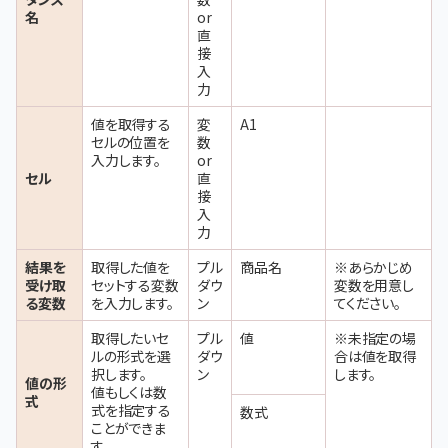
名
or
直
接
入
力
値を取得する
変
A1
セルの位置を
数
入力します。
or
セル
直
接
入
力
結果を
取得した値を
プル
商品名
※あらかじめ
受け取
セットする変数
ダウ
変数を用意し
る変数
を入力します。
ン
てください。
取得したいセ
プル
値
※未指定の場
ルの形式を選
ダウ
合は値を取得
択します。
ン
します。
値の形
値もしくは数
式
式を指定する
数式
ことができま
す。