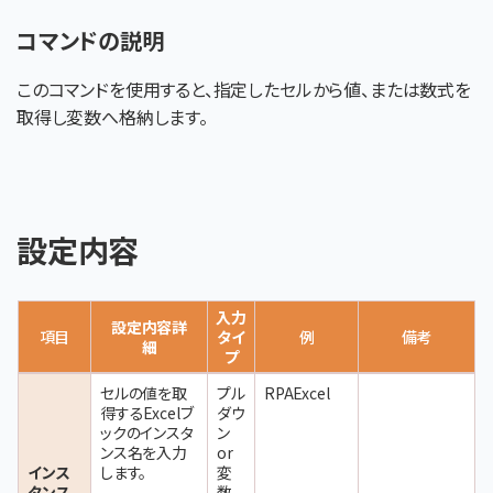
コマンドの説明
このコマンドを使用すると、指定したセルから値、または数式を
取得し変数へ格納します。
設定内容
入力
設定内容詳
項目
タイ
例
備考
細
プ
セルの値を取
プル
RPAExcel
得するExcelブ
ダウ
ックのインスタ
ン
ンス名を入力
or
インス
します。
変
タンス
数