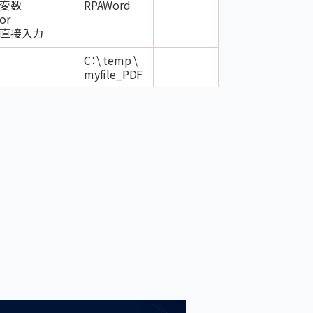
変数
RPAWord
or
直接入力
C：\ temp \
myfile_PDF