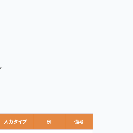
。
入力タイプ
例
備考