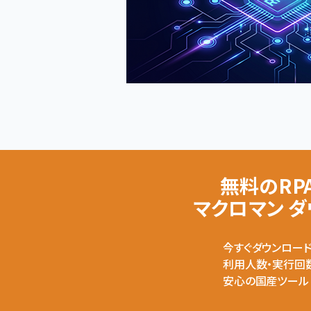
無料のRP
マクロマン 
今すぐダウンロー
利用人数・実行回
安心の国産ツール