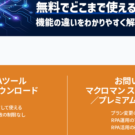
Aツール
お問
ダウンロード
マクロマン 
／プレミア
ドして使える
プラン変更
数の制限なし
RPA運用
RPA活用