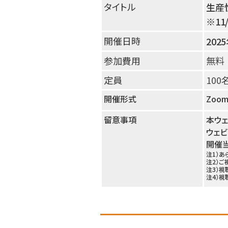
タイトル
生産
※11
開催日時
202
参加費用
無料
定員
100
開催形式
Zoom
留意事項
本ウェ
ウェビ
開催
注1）あ
注2）ご
注3）
注4）視