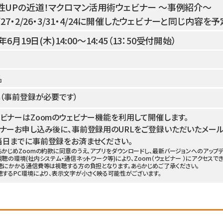
性UPの近道！マクロマン活用術ウェビナー ～事例紹介～
/27・2/26・3/31・4/24に開催したウェビナーと同じ内容を
5年6月19日(木)14:00～14:45（13：50受付開始）
名
（
事前登録が必要です）
ビナーはZoomのウェビナー機能を利用して開催します。
ナーお申し込み後に、事前登録用のURLをご登録いただいたメール
当日までに事前登録をお済ませください。
らかじめZoomの約款に同意のうえ、アプリをダウンロードし、最新バージョンへのアップ
視聴の環境(社内システム・通信ネットワーク等)により、Zoom（ウェビナー ）にアクセスで
視聴にかかる通信費等は視聴する方の負担となります。あらかじめご了承ください。
聴するPC環境により、表示文字が小さく映る可能性がございます。