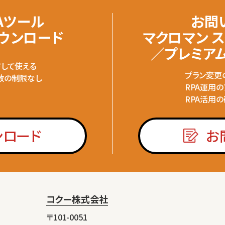
Aツール
お問
ダウンロード
マクロマン 
／プレミア
ドして使える
プラン変更
数の制限なし
RPA運用
RPA活用
ンロード
お
コクー株式会社
〒101-0051