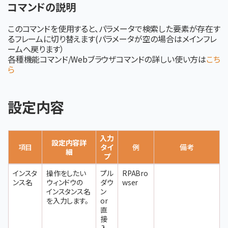
コマンドの説明
このコマンドを使用すると、パラメータで検索した要素が存在す
るフレームに切り替えます(パラメータが空の場合はメインフレ
ームへ戻ります）
各種機能コマンド/Webブラウザコマンドの詳しい使い方は
こち
ら
設定内容
入力
設定内容詳
項目
タイ
例
備考
細
プ
インスタ
操作をしたい
プル
RPABro
ンス名
ウィンドウの
ダウ
wser
インスタンス名
ン
を入力します。
or
直
接