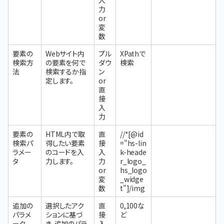
入
力
or
変
数
要素の
Webサイト内
プル
XPathで
検索方
の要素を何で
ダウ
検索
法
検索するか指
ン
定します。
or
直
接
入
力
要素の
HTML内で取
直
//*[@id
検索パ
得したい要素
接
="hs-lin
ラメー
のコードを入
入
k-heade
タ
力します。
力
r_logo_
or
hs_logo
変
_widge
数
t"]/img
追加の
選択したアク
直
0,100な
パラメ
ションに基づ
接
ど
ータ
き、追加のパラ
入