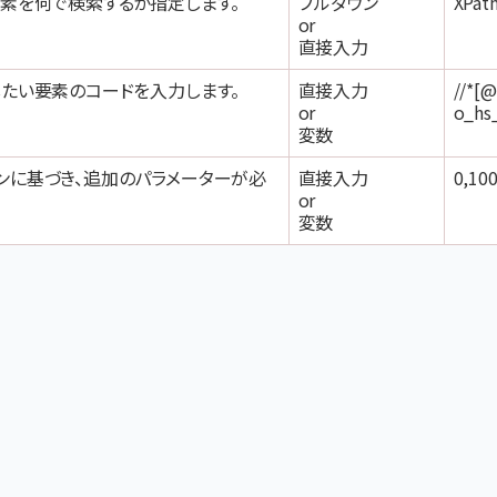
要素を何で検索するか指定します。
プルダウン
XPa
or
直接入力
したい要素のコードを入力します。
直接入力
//*[@
or
o_hs
変数
ンに基づき、追加のパラメーターが必
直接入力
0,1
or
変数