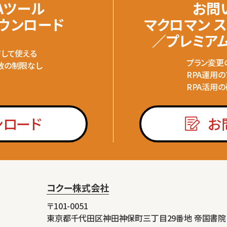
Aツール
お問
ダウンロード
マクロマン 
／プレミア
ドして使える
プラン変更
数の制限なし
RPA運用
RPA活用
ンロード
お
コクー株式会社
〒101-0051
東京都千代田区神田神保町三丁目29番地 帝国書院