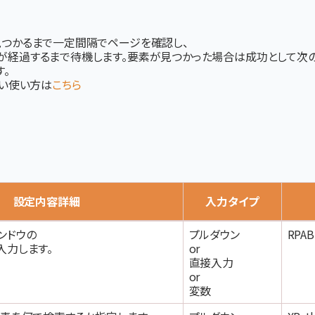
つかるまで一定間隔でページを確認し、
が経過するまで待機します。要素が見つかった場合は成功として次の
。
しい使い方は
こちら
設定内容詳細
入力タイプ
ンドウの
プルダウン
RPAB
入力します。
or
直接入力
or
変数