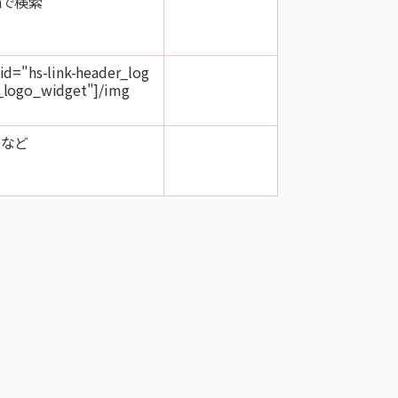
thで検索
id="hs-link-header_log
_logo_widget"]/img
00など