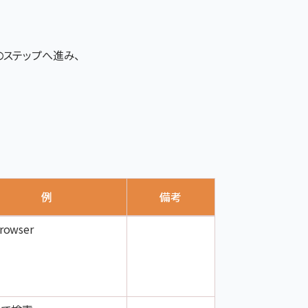
ステップへ進み、
例
備考
rowser