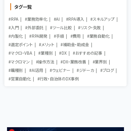
タグ一覧
#RPA
#業務効率化
#AI
#RPA導入
#スキルアップ
#入門
#外部委託
#ツール比較
#リスク・失敗
#内製化
#RPA開発
#手順
#費用
#業務自動化
#選定ポイント
#メリット
#補助金・助成金
#マクロ・VBA
#業種別
#DX
#おすすめの記事
#マクロマン
#操作方法
#DX・業務改善
#業界別
#職種別
#AI活用
#ウェビナー
#ジドーカ
#ブログ
#営業自動化
#行政・自治体のDX事例