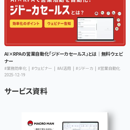
AI×RPAの営業自動化「ジドーカセールス」とは｜無料ウェビ
ナー
#業務効率化
#ウェビナー
#AI活用
#ジドーカ
#営業自動化
2025-12-19
サービス資料