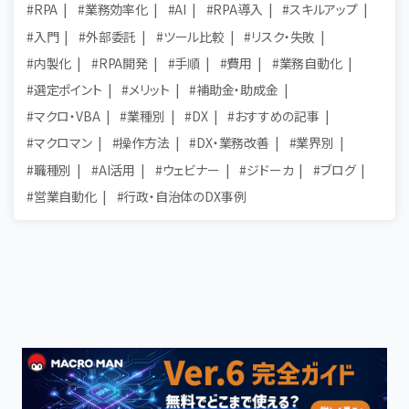
#RPA
#業務効率化
#AI
#RPA導入
#スキルアップ
#入門
#外部委託
#ツール比較
#リスク・失敗
#内製化
#RPA開発
#手順
#費用
#業務自動化
#選定ポイント
#メリット
#補助金・助成金
#マクロ・VBA
#業種別
#DX
#おすすめの記事
#マクロマン
#操作方法
#DX・業務改善
#業界別
#職種別
#AI活用
#ウェビナー
#ジドーカ
#ブログ
#営業自動化
#行政・自治体のDX事例