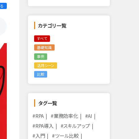
する
カテゴリ一覧
すべて
基礎知識
事例
活用シーン
比較
タグ一覧
#RPA
#業務効率化
#AI
#RPA導入
#スキルアップ
#入門
#ツール比較