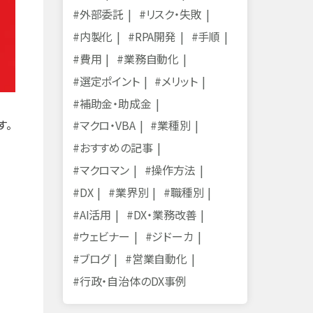
#外部委託
#リスク・失敗
#内製化
#RPA開発
#手順
#費用
#業務自動化
#選定ポイント
#メリット
#補助金・助成金
す。
#マクロ・VBA
#業種別
#おすすめの記事
#マクロマン
#操作方法
#DX
#業界別
#職種別
#AI活用
#DX・業務改善
#ウェビナー
#ジドーカ
#ブログ
#営業自動化
#行政・自治体のDX事例