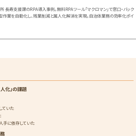
所 長寿支援課のRPA導入事例。無料RPAツール「マクロマン」で窓口・バック
型作業を自動化し、残業削減と属人化解消を実現。自治体業務の効率化ポイ
。
属人化」の課題
していた
た
人手に依存していた
業務