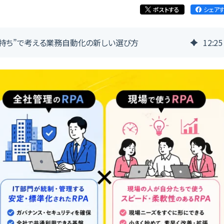
ポストする
シェア
台持ち”で考える業務自動化の新しい選び方
12
:
25