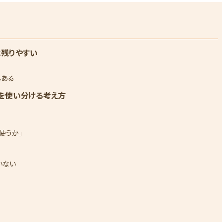
は残りやすい
んある
Aを使い分ける考え方
使うか」
いない