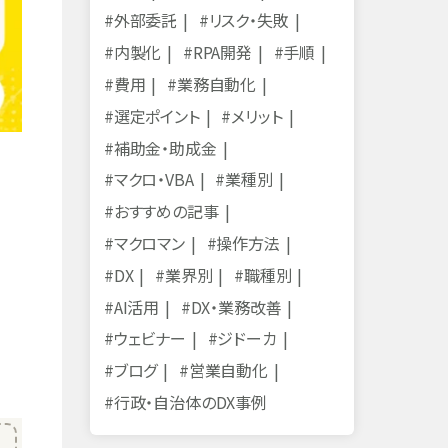
#外部委託
#リスク・失敗
#内製化
#RPA開発
#手順
#費用
#業務自動化
#選定ポイント
#メリット
#補助金・助成金
#マクロ・VBA
#業種別
#おすすめの記事
#マクロマン
#操作方法
#DX
#業界別
#職種別
#AI活用
#DX・業務改善
#ウェビナー
#ジドーカ
#ブログ
#営業自動化
#行政・自治体のDX事例