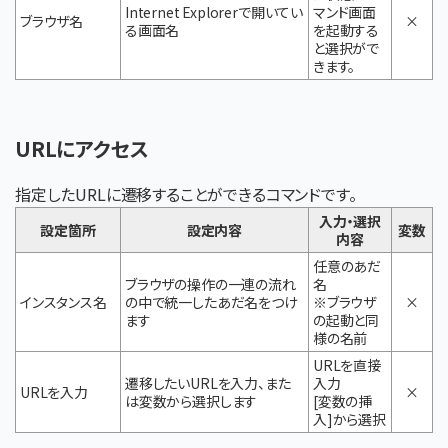
Internet Explorerで開いてい
マンド画面
ブラウザ名
×
る画面名
を起動する
と選択がで
きます。
URLにアクセス
指定したURLに遷移することができるコマンドです。
入力・選択
設定箇所
設定内容
変数
内容
任意のあだ
ブラウザの操作の一連の流れ
名
インスタンス名
の中で統一したあだ名をつけ
※ブラウザ
×
ます
の起動と同
様の名前
URLを直接
遷移したいURLを入力、
また
入力
URLを入力
×
は変数から選択します
[変数の挿
入]から選択