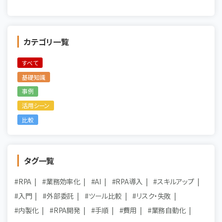
カテゴリ一覧
すべて
基礎知識
事例
活用シーン
比較
タグ一覧
#RPA
#業務効率化
#AI
#RPA導入
#スキルアップ
#入門
#外部委託
#ツール比較
#リスク・失敗
#内製化
#RPA開発
#手順
#費用
#業務自動化