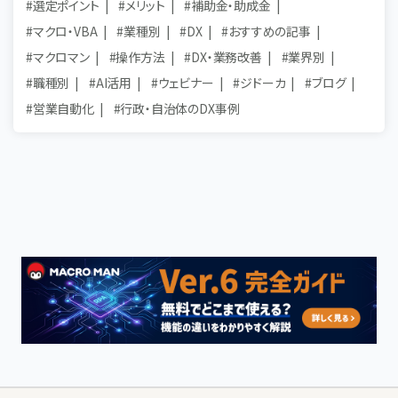
#選定ポイント
#メリット
#補助金・助成金
#マクロ・VBA
#業種別
#DX
#おすすめの記事
#マクロマン
#操作方法
#DX・業務改善
#業界別
#職種別
#AI活用
#ウェビナー
#ジドーカ
#ブログ
#営業自動化
#行政・自治体のDX事例