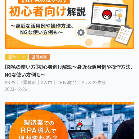
活用シーン
基礎知識
【RPAの使い方】初心者向け解説～身近な活用例や操作方法、
NGな使い方例も～
#RPA
#業種別
#入門
#RPA開発
#リスク・失敗
2023-12-26