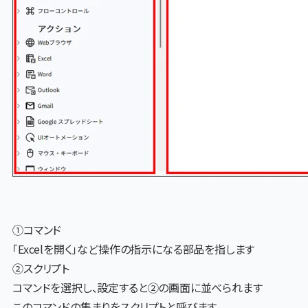
①
コマンド
「
Excel
を開く」
など
操作
の指示
になる部品を指します
②スクリプト
コマンドを選択し、設定すると②の画面に並べられます
このコマンドの集まりをスクリプトと呼びます