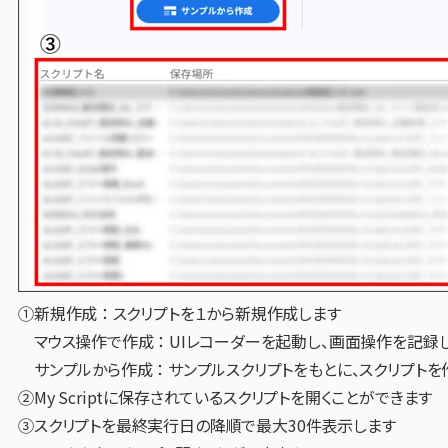
①新規作成 ： スクリプトを１から新規作成します
マウス操作で作成 ： UIレコーダーを起動し、画面操作を記録
サンプルから作成 ： サンプルスクリプトをもとに、スクリプトを
②
My Script
に保存されているスクリプトを開くことが
できます
③
スクリプトを最終実行日の降順で最大
30
件表示します