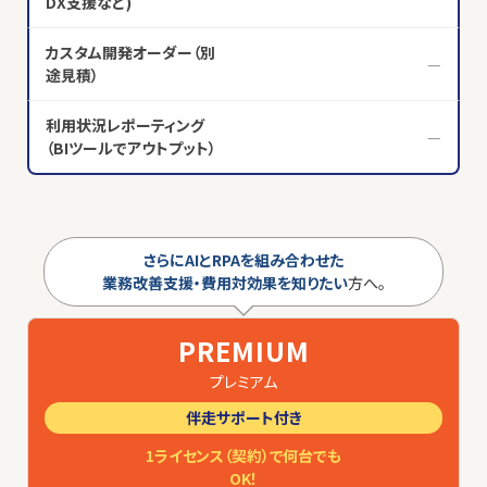
DX支援など)
カスタム開発オーダー（別
—
途見積）
利用状況レポーティング
—
（BIツールでアウトプット）
さらにAIとRPAを組み合わせた
業務改善支援・費用対効果を知りたい
方へ。
PREMIUM
プレミアム
伴走サポート付き
1ライセンス（契約）で何台でも
OK！