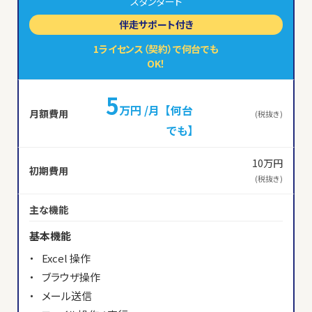
スタンダード
伴走サポート付き
1ライセンス（契約）で何台でも
OK！
5
万円 /月 【何台
月額費用
(税抜き)
でも】
10万円
初期費用
(税抜き)
主な機能
基本機能
Excel 操作
ブラウザ操作
メール送信