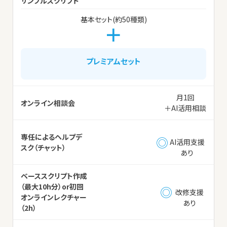
サンプルスクリプト
基本セット(約50種類)
＋
プレミアムセット
月1回
オンライン相談会
＋AI活用相談
専任によるヘルプデ
◎
AI活用支援
スク（チャット）
あり
ベーススクリプト作成
（最大10h分）or初回
◎
改修支援
オンラインレクチャー
あり
（2h）