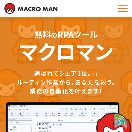
お問い合わせ
無料
RPAツール
の
マクロマン
選ばれてシェア1位。
※1
ルーティン作業から、あなたを救う。
業務の自動化を叶えます！