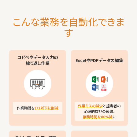
こんな業務を自動化できま
す
コピペやデータ入力の
Excelや
PDFデータの編集
繰り返し作業
作業ミスの減少
と担当者の
作業時間を
1/3以下に削減
心理的負担の軽減。
業務時間を80％減
に