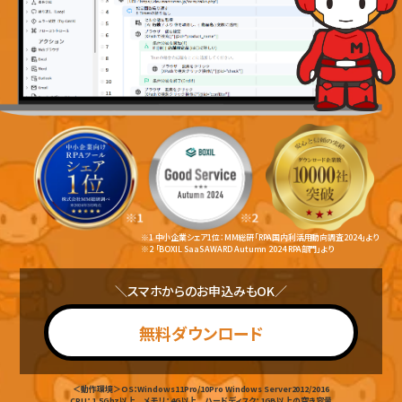
※1 中小企業シェア1位：MM総研「RPA国内利活用動向調査2024」より
※2 「BOXIL SaaS AWARD Autumn 2024 RPA部門」より
＼スマホからのお申込みもOK／
無料ダウンロード
＜動作環境＞OS：Windows11Pro/10Pro Windows Server2012/2016
CPU：1.5Ghz以上 メモリ：4G以上 ハードディスク：1GB以上の空き容量