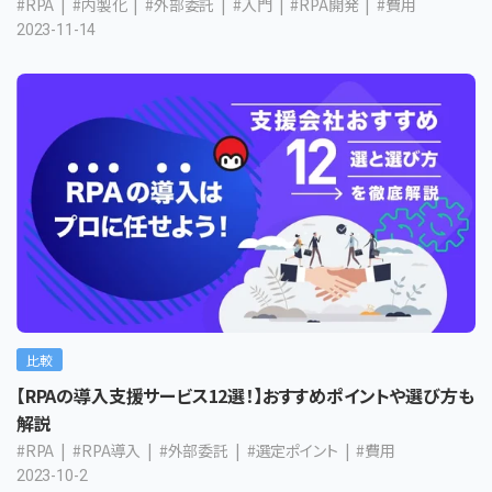
#RPA
#内製化
#外部委託
#入門
#RPA開発
#費用
2023-11-14
比較
【RPAの導入支援サービス12選！】おすすめポイントや選び方も
解説
#RPA
#RPA導入
#外部委託
#選定ポイント
#費用
2023-10-2