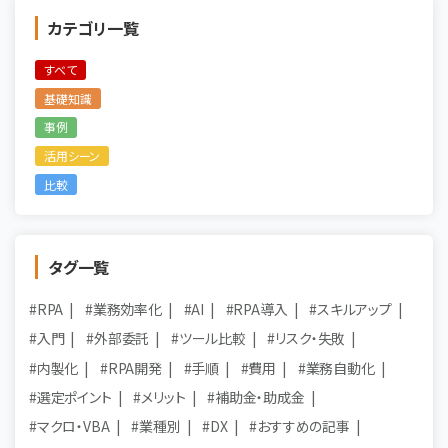
カテゴリ一覧
すべて
基礎知識
事例
活用シーン
比較
タグ一覧
#RPA
#業務効率化
#AI
#RPA導入
#スキルアップ
#入門
#外部委託
#ツール比較
#リスク・失敗
#内製化
#RPA開発
#手順
#費用
#業務自動化
#選定ポイント
#メリット
#補助金・助成金
#マクロ・VBA
#業種別
#DX
#おすすめの記事