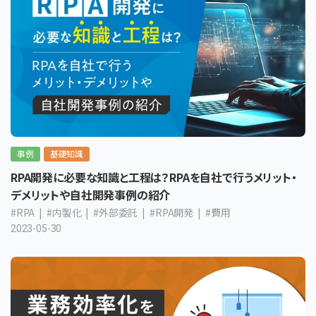
事例
基礎知識
RPA開発に必要な知識と工程は？RPAを自社で行うメリット・
デメリットや自社開発事例の紹介
#RPA
#内製化
#外部委託
#RPA開発
#費用
2023-05-30