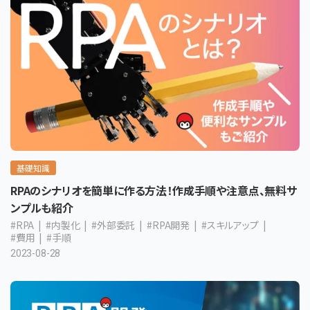
基礎知識
RPAのシナリオを簡単に作る方法！作成手順や注意点、無料サ
ンプルも紹介
#RPA
#内製化
#外部委託
#RPA開発
#スキルアップ
#費用
#手順
2023-08-28