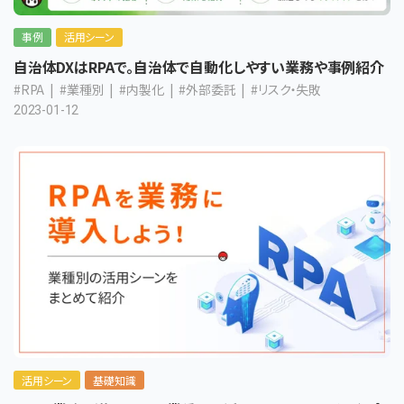
事例
活用シーン
自治体DXはRPAで。自治体で自動化しやすい業務や事例紹介
#RPA
#業種別
#内製化
#外部委託
#リスク・失敗
2023-01-12
活用シーン
基礎知識