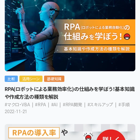
比較
活用シーン
基礎知識
RPA(ロボットによる業務効率化)の仕組みを学ぼう！基本知識
や作成方法の種類を解説
#マクロ・VBA
#RPA
#AI
#RPA開発
#スキルアップ
#手順
2022-11-21